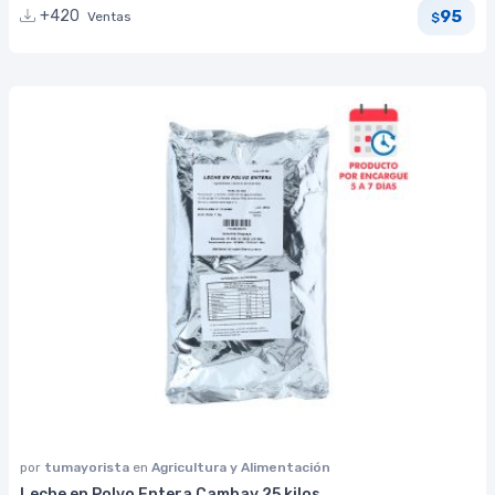
95
+420
Ventas
$
por
tumayorista
en
Agricultura y Alimentación
Leche en Polvo Entera Cambay 25 kilos