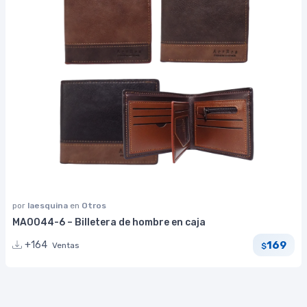
por
laesquina
en
Otros
MA0044-6 – Billetera de hombre en caja
169
+164
Ventas
$