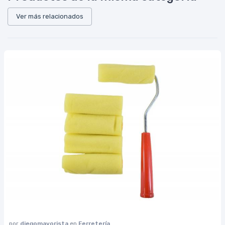
Ver más relacionados
por
diegomayorista
en
Ferretería