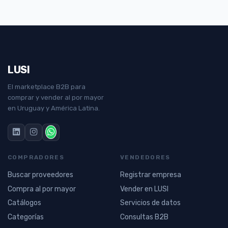
LUSI
El marketplace B2B para
comprar y vender al por mayor
en Uruguay y América Latina.
COMPRADORES
VENDEDORES
Buscar proveedores
Registrar empresa
Compra al por mayor
Vender en LUSI
Catálogos
Servicios de datos
Categorías
Consultas B2B