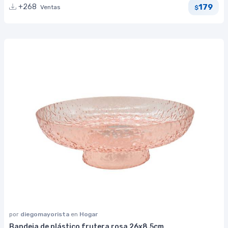
179
+268
Ventas
$
por
diegomayorista
en
Hogar
Bandeja de plástico frutera rosa 26x8.5cm