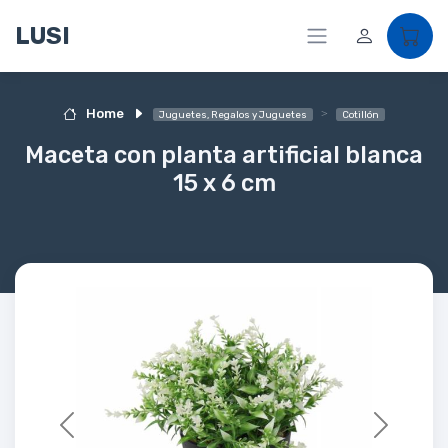
LUSI
Home
Juguetes, Regalos y Juguetes
Cotillón
Maceta con planta artificial blanca
15 x 6 cm
Previous
Next