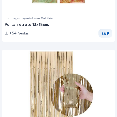
por
diegomayorista
en
Cotillón
Portarretrato 13x18cm.
69
+54
Ventas
$