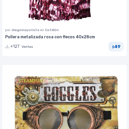
por
diegomayorista
en
Cotillón
Pollera metalizada rosa con flecos 40x28cm
49
+127
Ventas
$