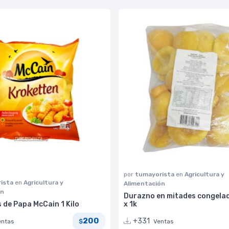
por
tumayorista
en
Agricultura y
ista
en
Agricultura y
Alimentación
ón
Durazno en mitades congelad
 de Papa McCain 1 Kilo
x 1k
200
+331
entas
Ventas
$