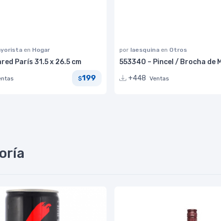
yorista
en
Hogar
por
laesquina
en
Otros
ared París 31.5 x 26.5 cm
553340 – Pincel / Brocha de M
199
+448
entas
Ventas
$
oría