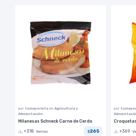
por
tumayorista
en
Agricultura y
por
tumayor
Alimentación
Alimentaci
Milanesas Schneck Carne de Cerdo
Croquetas
265
+318
+369
Ventas
V
$