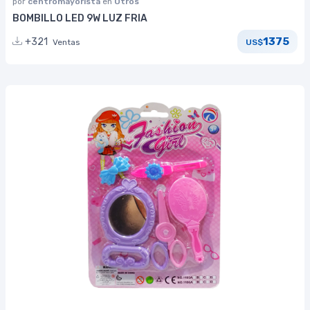
por
centromayorista
en
Otros
BOMBILLO LED 9W LUZ FRIA
1375
+321
Ventas
US$