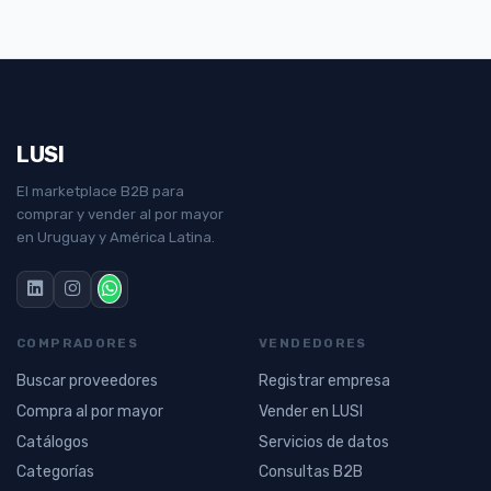
LUSI
El marketplace B2B para
comprar y vender al por mayor
en Uruguay y América Latina.
COMPRADORES
VENDEDORES
Buscar proveedores
Registrar empresa
Compra al por mayor
Vender en LUSI
Catálogos
Servicios de datos
Categorías
Consultas B2B