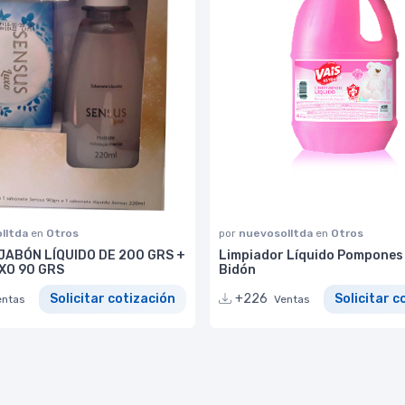
lltda
en
Otros
por
nuevosolltda
en
Otros
JABÓN LÍQUIDO DE 200 GRS +
Limpiador Líquido Pompones
XO 90 GRS
Bidón
Solicitar cotización
+226
Solicitar c
entas
Ventas