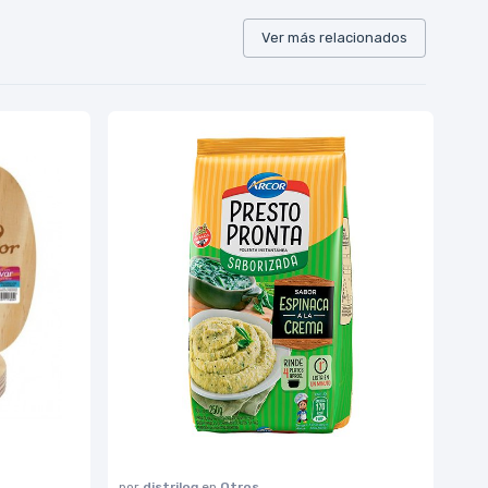
Ver más relacionados
por
distrilog
en
Otros