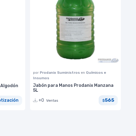
por
Prodanix Suministros
en
Químicos e
Insumos
Jabón para Manos Prodanix Manzana
 Algodón
5L
565
+0
otización
Ventas
$