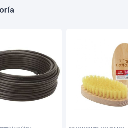
oría
ayorista
en
Otros
por
agatadistribuidora
en
Otros