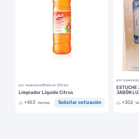
por
nuevoso
por
nuevosolltda
en
Otros
ESTUCHE 
Limpiador Líquido Citrus
JABÓN LU
+453
Solicitar cotización
+302
Ventas
V