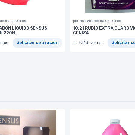
lltda
en
Otros
por
nuevosolltda
en
Otros
ABÓN LÍQUIDO SENSUS
10.21 RUBIO EXTRA CLARO V
N 220ML
CENIZA
Solicitar cotización
+313
Solicitar c
entas
Ventas