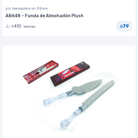
por
laesquina
en
Otros
AB648 – Funda de Almohadón Plush
79
+410
Ventas
$