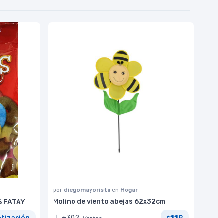
por
diegomayorista
en
Hogar
Molino de viento abejas 62x32cm
S FATAY
119
+302
otización
Ventas