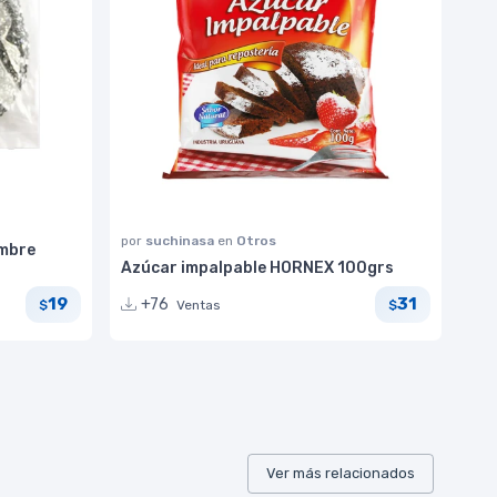
por
suchinasa
en
Otros
ambre
Azúcar impalpable HORNEX 100grs
19
31
+76
Ventas
$
$
Ver más relacionados