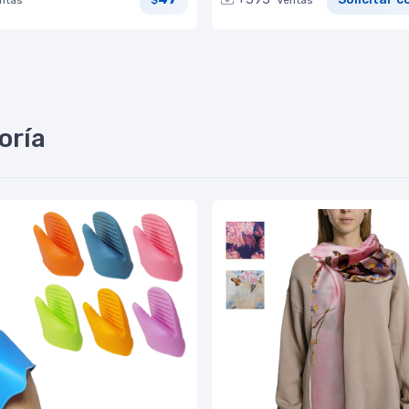
$
Ventas
oría