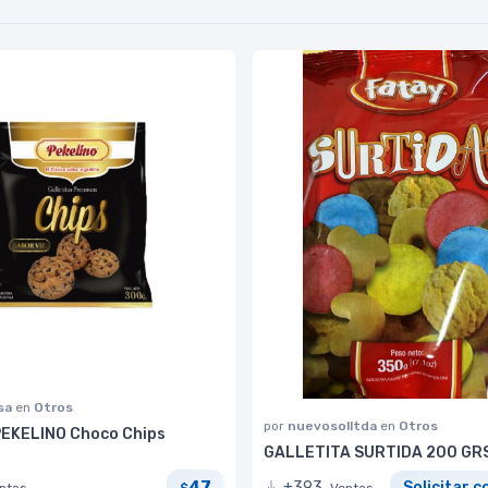
sa
en
Otros
por
nuevosolltda
en
Otros
 PEKELINO Choco Chips
GALLETITA SURTIDA 200 GR
47
+393
Solicitar c
ntas