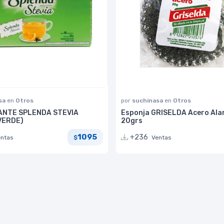
sa
en
Otros
por
suchinasa
en
Otros
NTE SPLENDA STEVIA
Esponja GRISELDA Acero Al
VERDE)
20grs
1095
+236
entas
Ventas
$