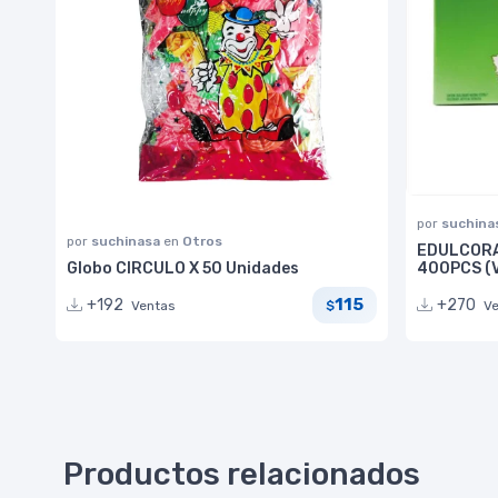
por
suchina
por
suchinasa
en
Otros
EDULCORA
Globo CIRCULO X 50 Unidades
400PCS (
115
+192
+270
Ventas
V
$
Productos relacionados