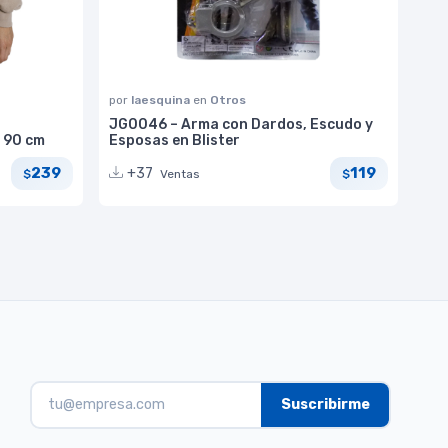
por
laesquina
en
Otros
JG0046 – Arma con Dardos, Escudo y
 90 cm
Esposas en Blister
239
119
+37
Ventas
$
$