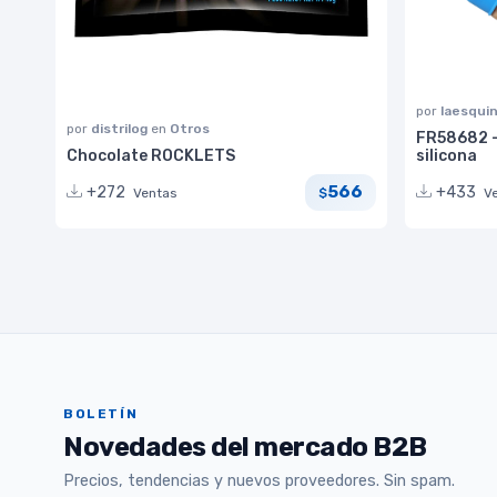
por
laesqui
por
distrilog
en
Otros
FR58682 –
Chocolate ROCKLETS
silicona
566
+272
+433
Ventas
V
$
BOLETÍN
Novedades del mercado B2B
Precios, tendencias y nuevos proveedores. Sin spam.