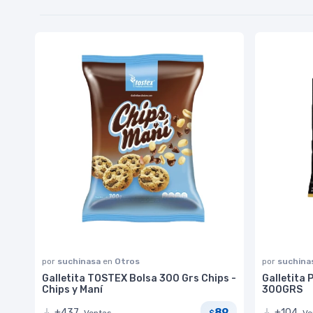
por
suchinasa
en
Otros
por
suchina
Galletita TOSTEX Bolsa 300 Grs Chips -
Galletita
Chips y Maní
300GRS
89
+437
+104
Ventas
Ve