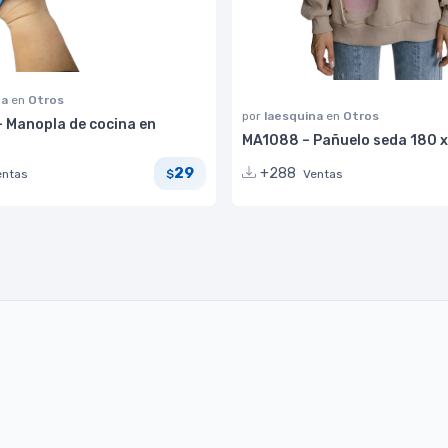
na
en
Otros
por
laesquina
en
Otros
 Manopla de cocina en
MA1088 – Pañuelo seda 180 x
29
+288
entas
Ventas
$