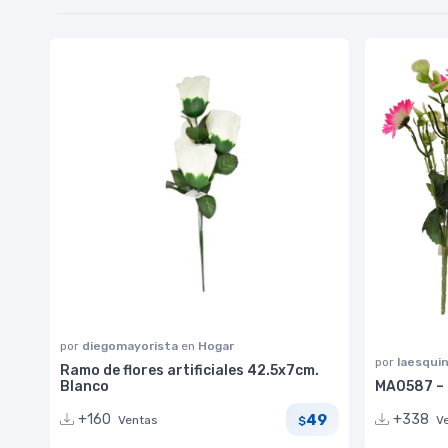
por
diegomayorista
en
Hogar
por
laesqui
Ramo de flores artificiales 42.5x7cm.
Blanco
MA0587 – 
49
+160
+338
Ventas
V
$