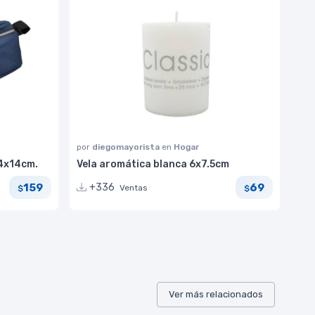
por
diegomayorista
en
Hogar
34x14cm.
Vela aromática blanca 6x7.5cm
159
69
+336
Ventas
$
$
Ver más relacionados