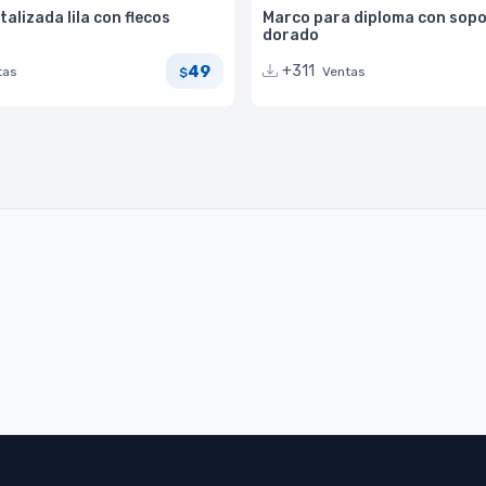
talizada lila con flecos
Marco para diploma con sop
dorado
49
+311
tas
Ventas
$