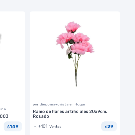
por
diegomayorista
en
Hogar
cina
Ramo de flores artificiales 20x9cm.
.003
Rosado
149
29
+101
Ventas
$
$