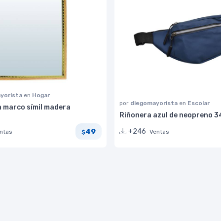
yorista
en
Hogar
por
diegomayorista
en
Escolar
n marco símil madera
Riñonera azul de neopreno 
49
+246
ntas
Ventas
$