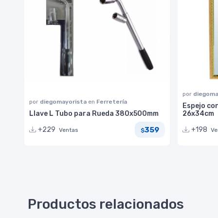
por
diegoma
por
diegomayorista
en
Ferretería
Espejo co
Llave L Tubo para Rueda 380x500mm
26x34cm
359
+229
+198
Ventas
Ve
$
Productos relacionados