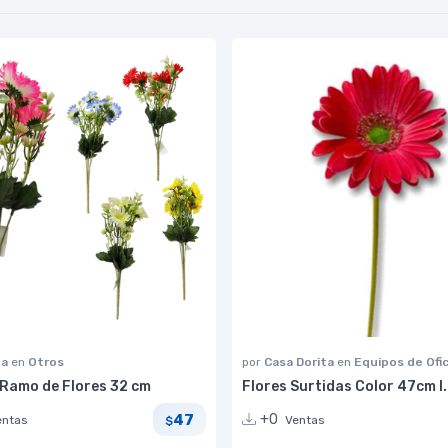
na
en
Otros
por
Casa Dorita
en
Equipos de Ofi
Ramo de Flores 32 cm
Flores Surtidas Color 47cm I
47
+0
entas
Ventas
$