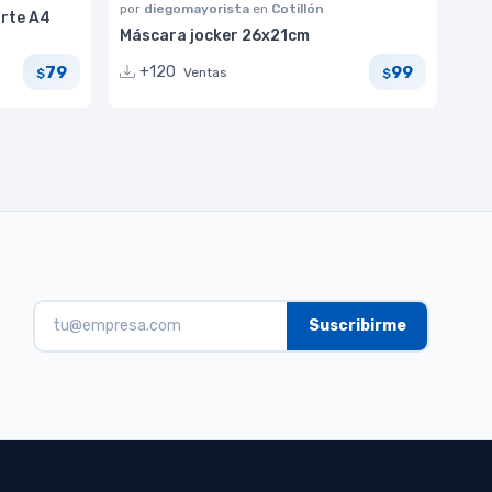
por
diegomayorista
en
Cotillón
orte A4
Máscara jocker 26x21cm
79
99
+120
Ventas
$
$