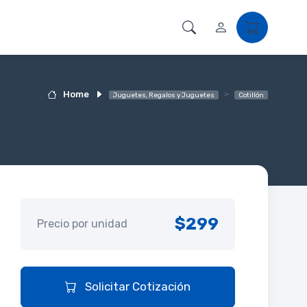
Home
Juguetes, Regalos y Juguetes
Cotillón
$299
Precio por unidad
Solicitar Cotización