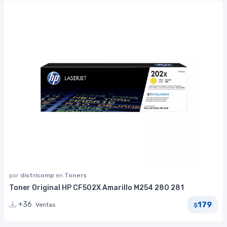
por
districomp
en
Toners
Toner Original HP CF502X Amarillo M254 280 281
179
+36
Ventas
$