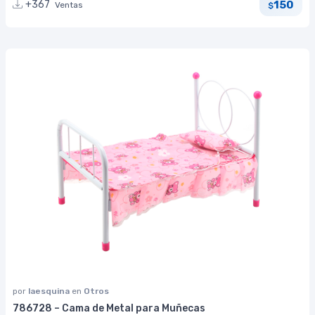
150
+367
Ventas
$
por
laesquina
en
Otros
786728 – Cama de Metal para Muñecas