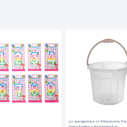
por
garageimpo
en
Máquinaria, Pa
Industriales y Herramientas