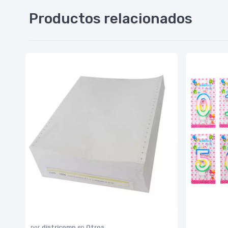
Productos relacionados
por
districomp
en
Otros