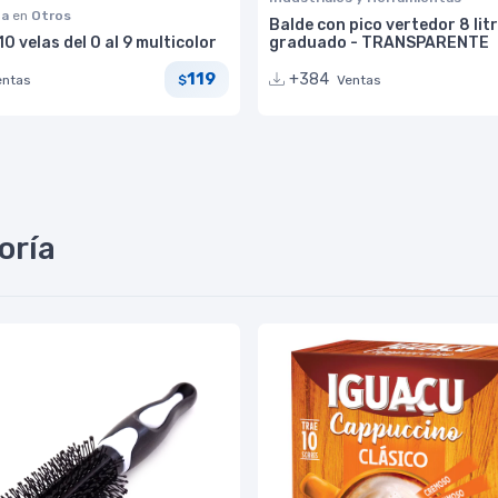
na
en
Otros
Balde con pico vertedor 8 lit
0 velas del 0 al 9 multicolor
graduado - TRANSPARENTE
119
+384
entas
Ventas
$
oría