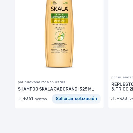
por
nuevoso
por
nuevosolltda
en
Otros
REPUESTO
SHAMPOO SKALA JABORANDI 325 ML
& TRIGO 2
+361
Solicitar cotización
+333
Ventas
V