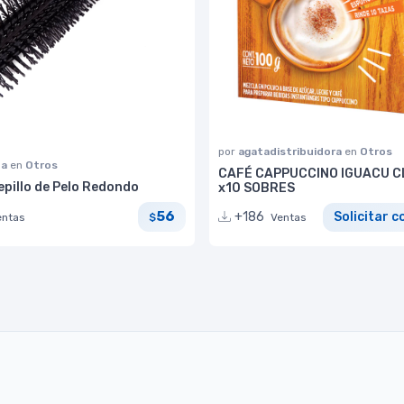
por
agatadistribuidora
en
Otros
na
en
Otros
CAFÉ CAPPUCCINO IGUACU C
epillo de Pelo Redondo
x10 SOBRES
56
+186
Solicitar c
entas
$
Ventas