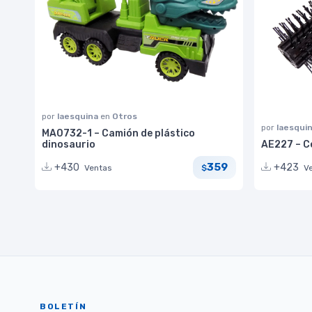
por
laesquina
en
Otros
por
laesqui
MA0732-1 – Camión de plástico
dinosaurio
AE227 – C
359
+430
+423
Ventas
V
$
BOLETÍN