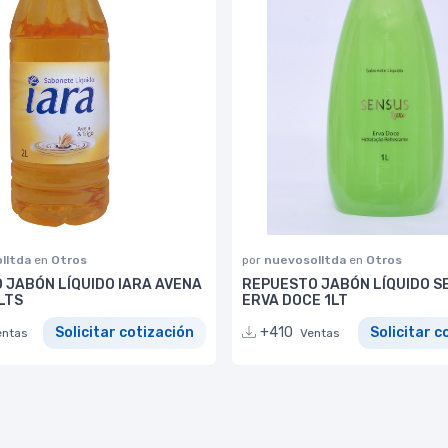
lltda
en
Otros
por
nuevosolltda
en
Otros
 JABÓN LÍQUIDO IARA AVENA
REPUESTO JABÓN LÍQUIDO S
LTS
ERVA DOCE 1LT
Solicitar cotización
+410
Solicitar c
entas
Ventas