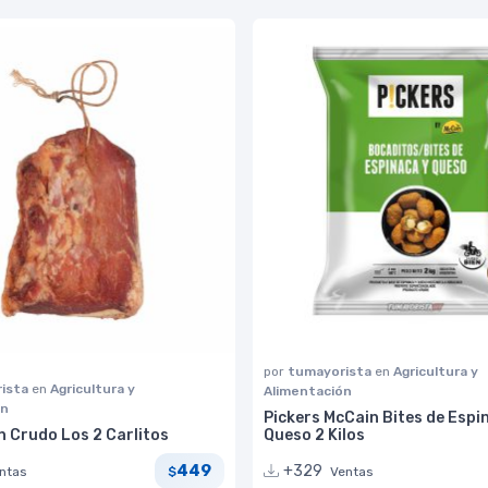
por
tumayorista
en
Agricultura y
ista
en
Agricultura y
Alimentación
ón
Pickers McCain Bites de Espi
n Crudo Los 2 Carlitos
Queso 2 Kilos
449
+329
ntas
Ventas
$