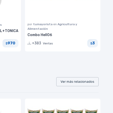
por
tumayorista
en
Agricultura y
s
Alimentación
ML+TONICA
Combo Hell06
970
3
+383
Ventas
$
$
Ver más relacionados