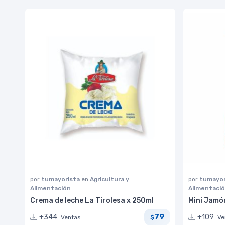
por
tumayorista
en
Agricultura y
por
tumayor
Alimentación
Alimentaci
Crema de leche La Tirolesa x 250ml
Mini Jamó
79
+344
+109
Ventas
Ve
$