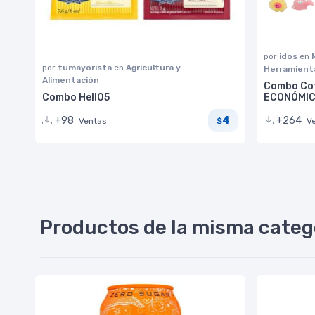
por
idos
en
por
tumayorista
en
Agricultura y
Herramient
Alimentación
Combo Cot
Combo Hell05
ECONÓMI
4
+98
+264
Ventas
V
$
Productos de la misma categ