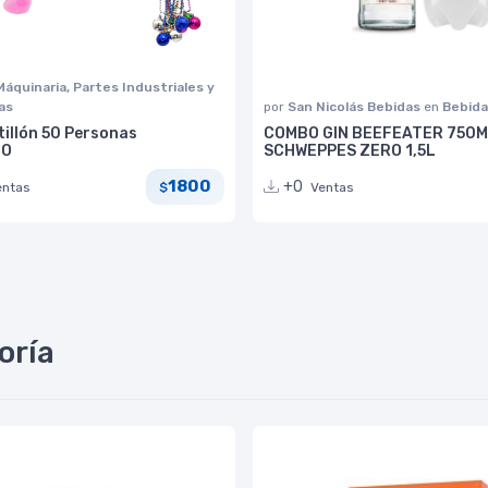
Máquinaria, Partes Industriales y
as
por
San Nicolás Bebidas
en
Bebida
illón 50 Personas
COMBO GIN BEEFEATER 750
CO
SCHWEPPES ZERO 1,5L
1800
+0
entas
Ventas
$
oría