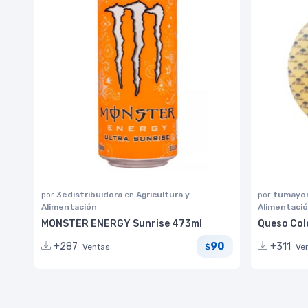
por
3edistribuidora
en
Agricultura y
por
tumayor
Alimentación
Alimentaci
MONSTER ENERGY Sunrise 473ml
Queso Colo
90
+287
+311
Ventas
Ve
$