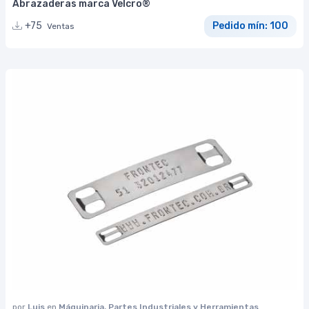
Abrazaderas marca Velcro®
+75
Pedido mín: 100
Ventas
por
Luis
en
Máquinaria, Partes Industriales y Herramientas