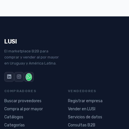
LUSI
El marketplace B2B para
comprar y vender al por mayor
en Uruguay y América Latina.
COMPRADORES
VENDEDORES
Buscar proveedores
Registrar empresa
Compra al por mayor
Vender en LUSI
Catálogos
Servicios de datos
Categorías
Consultas B2B