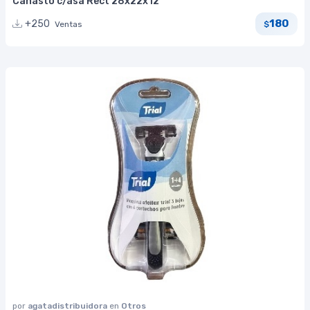
Canasto c/asa Rect 28x22x12
180
+250
Ventas
$
por
agatadistribuidora
en
Otros