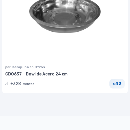
por
laesquina
en
Otros
CD0637 – Bowl de Acero 24 cm
42
+328
Ventas
$