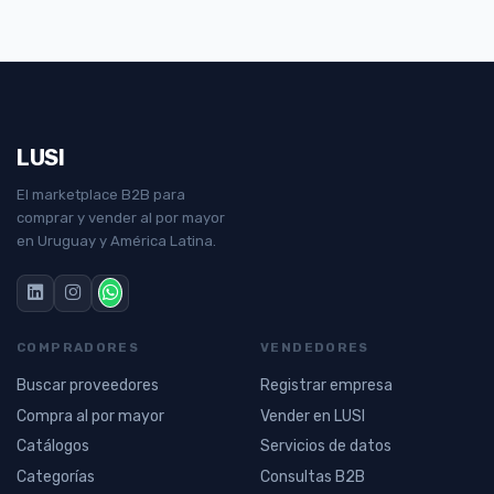
LUSI
El marketplace B2B para
comprar y vender al por mayor
en Uruguay y América Latina.
COMPRADORES
VENDEDORES
Buscar proveedores
Registrar empresa
Compra al por mayor
Vender en LUSI
Catálogos
Servicios de datos
Categorías
Consultas B2B