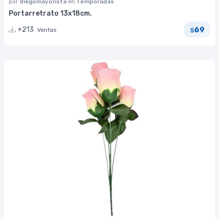
por
diegomayorista
en
Temporadas
Portarretrato 13x18cm.
69
+213
Ventas
$