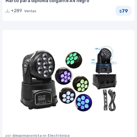
Marco para diploma colgante A4 negro
79
+289
Ventas
$
por
diegomayorista
en
Electrónica