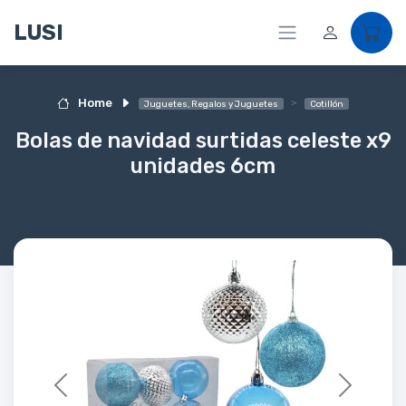
LUSI
Home
Juguetes, Regalos y Juguetes
Cotillón
Bolas de navidad surtidas celeste x9
unidades 6cm
Previous
Next