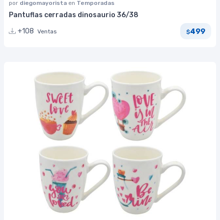
por
diegomayorista
en
Temporadas
Pantuflas cerradas dinosaurio 36/38
499
+108
Ventas
$