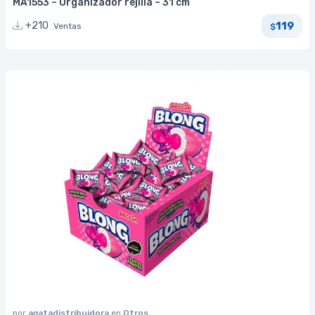
MA1553 – Organizador rejilla – 31 cm
119
+210
Ventas
$
por
agatadistribuidora
en
Otros