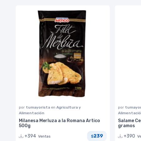
por
tumayorista
en
Agricultura y
por
tumayor
Alimentación
Alimentaci
Milanesa Merluza a la Romana Artico
Salame Ce
500g
gramos
239
+394
+390
Ventas
V
$