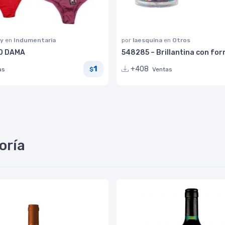
ky
en
Indumentaria
por
laesquina
en
Otros
O DAMA
548285 – Brillantina con for
1
+408
as
Ventas
$
oría