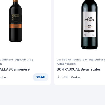
ibuidora
en
Agricultura y
por
3edistribuidora
en
Agricultura
ón
Alimentación
ALLAS Carmenere
DON PASCUAL Bivarietales
240
+325
entas
Ventas
$