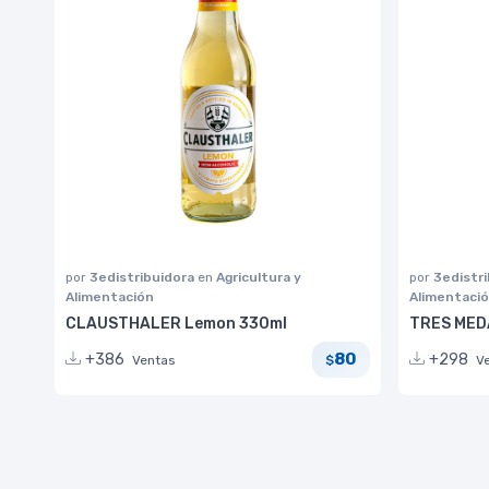
por
3edistribuidora
en
Agricultura y
por
3edistr
Alimentación
Alimentaci
CLAUSTHALER Lemon 330ml
TRES MED
80
+386
+298
Ventas
V
$