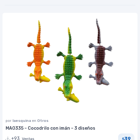
por
laesquina
en
Otros
MA0335 – Cocodrilo con imán – 3 diseños
39
+93
Ventas
$