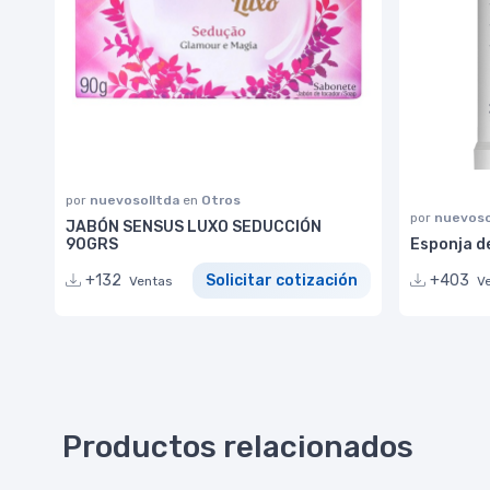
por
nuevosolltda
en
Otros
por
nuevoso
JABÓN SENSUS LUXO SEDUCCIÓN
90GRS
Esponja d
+132
Solicitar cotización
+403
Ventas
V
Productos relacionados