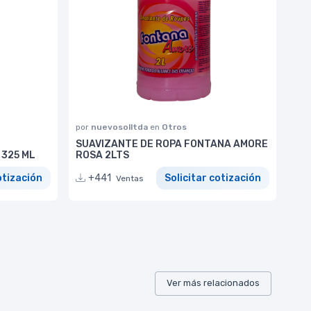
por
nuevosolltda
en
Otros
SUAVIZANTE DE ROPA FONTANA AMORE
325 ML
ROSA 2LTS
otización
+441
Solicitar cotización
Ventas
Ver más relacionados