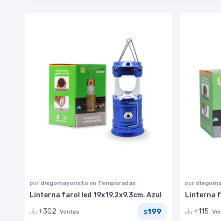
por
diegomayorista
en
Temporadas
por
diegoma
Linterna farol led 19x19.2x9.3cm. Azul
Linterna f
199
+302
+115
Ventas
Ve
$