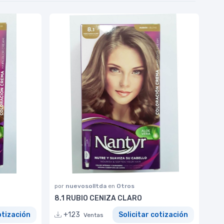
por
nuevosolltda
en
Otros
8.1 RUBIO CENIZA CLARO
otización
+123
Solicitar cotización
Ventas