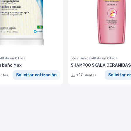
lltda
en
Otros
por
nuevosolltda
en
Otros
e baño Max
SHAMPOO SKALA CERAMIDAS 
Solicitar cotización
+17
Solicitar c
entas
Ventas