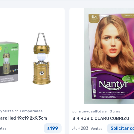
yorista
en
Temporadas
por
nuevosolltda
en
Otros
arol led 19x19.2x9.3cm
8.4 RUBIO CLARO COBRIZO
199
+283
Solicitar c
ntas
$
Ventas