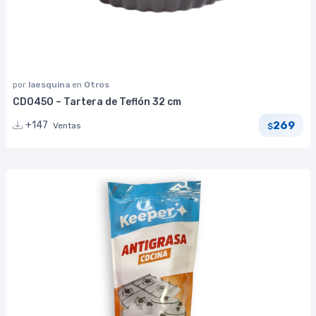
por
laesquina
en
Otros
CD0450 – Tartera de Teflón 32 cm
269
+147
Ventas
$