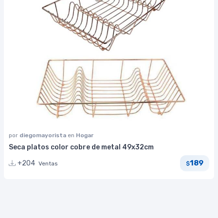
por
diegomayorista
en
Hogar
Seca platos color cobre de metal 49x32cm
189
+204
Ventas
$