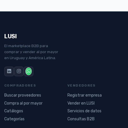
LUSI
El marketplace B2B para
comprar y vender al por mayor
en Uruguay y América Latina.
COMPRADORES
VENDEDORES
Buscar proveedores
Registrar empresa
Compra al por mayor
Vender en LUSI
Catálogos
Servicios de datos
Categorías
Consultas B2B