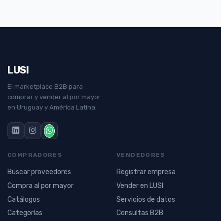
LUSI
El marketplace B2B para
comprar y vender al por mayor
en Uruguay y América Latina.
COMPRADORES
VENDEDORES
Buscar proveedores
Registrar empresa
Compra al por mayor
Vender en LUSI
Catálogos
Servicios de datos
Categorías
Consultas B2B