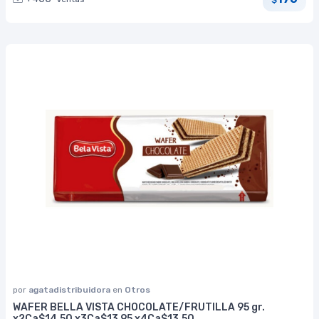
por
agatadistribuidora
en
Otros
WAFER BELLA VISTA CHOCOLATE/FRUTILLA 95 gr.
x2Ca$14.50 x3Ca$13.95 x4Ca$13.50