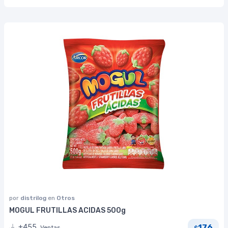
por
distrilog
en
Otros
MOGUL FRUTILLAS ACIDAS 500g
176
+455
Ventas
$