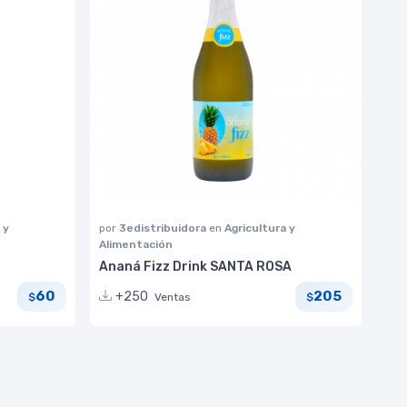
 y
por
3edistribuidora
en
Agricultura y
Alimentación
Ananá Fizz Drink SANTA ROSA
60
205
+250
Ventas
$
$