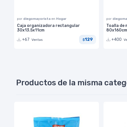
por
diegomayorista
en
Hogar
por
diegoma
Caja organizadora rectangular
Toalla de 
30x13.5x11cm
80x160cm
129
+67
+400
Ventas
V
$
Productos de la misma categ