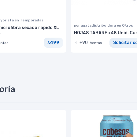
yorista
en
Temporadas
por
agatadistribuidora
en
Otros
microfibra secado rápido XL
.
HOJAS TABARE x48 Unid. Cu
499
+90
Solicitar c
entas
$
Ventas
oría