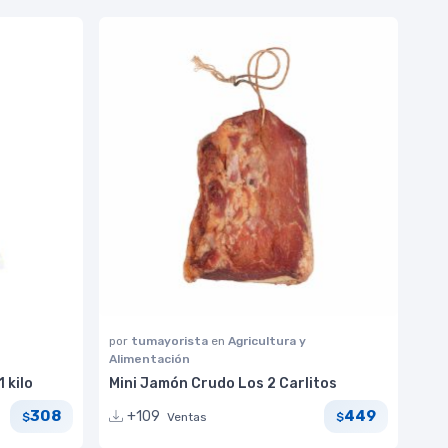
por
tumayorista
en
Agricultura y
Alimentación
 kilo
Mini Jamón Crudo Los 2 Carlitos
308
449
+109
Ventas
$
$