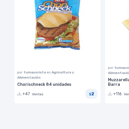
por
tumayor
por
tumayorista
en
Agricultura y
Alimentaci
Alimentación
Muzzarell
Chorischneck 84 unidades
Barra
2
+47
+116
Ventas
Ve
$