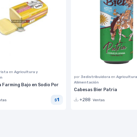
ista
en
Agricultura y
por
3edistribuidora
en
Agricultura
ón
Alimentación
a Farming Bajo en Sodio Por
Cabesas Bier Patria
1
+288
ntas
Ventas
$