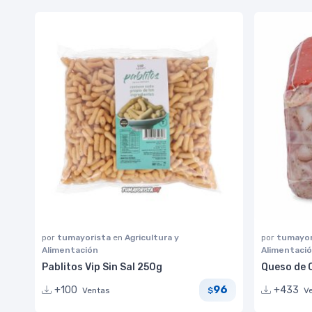
por
tumayorista
en
Agricultura y
por
tumayor
Alimentación
Alimentaci
Pablitos Vip Sin Sal 250g
Queso de 
96
+100
+433
Ventas
V
$