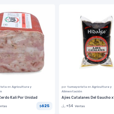
ista
en
Agricultura y
por
tumayorista
en
Agricultura y
ón
Alimentación
Cerdo Kali Por Unidad
Ajies Catalanes Del Gaucho x1
625
+54
entas
Ventas
$