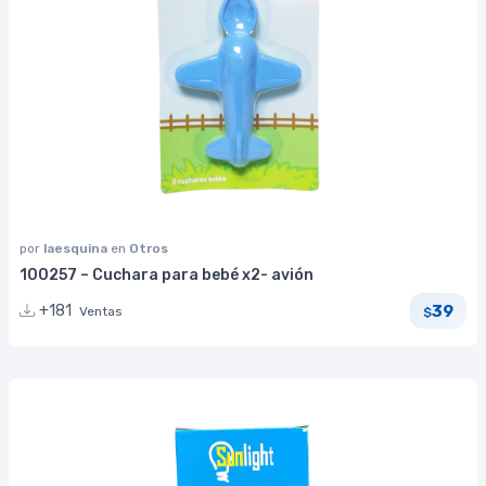
por
laesquina
en
Otros
100257 – Cuchara para bebé x2- avión
39
+181
Ventas
$