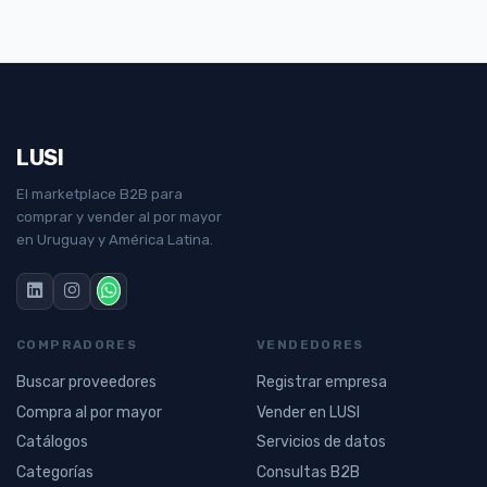
LUSI
El marketplace B2B para
comprar y vender al por mayor
en Uruguay y América Latina.
COMPRADORES
VENDEDORES
Buscar proveedores
Registrar empresa
Compra al por mayor
Vender en LUSI
Catálogos
Servicios de datos
Categorías
Consultas B2B