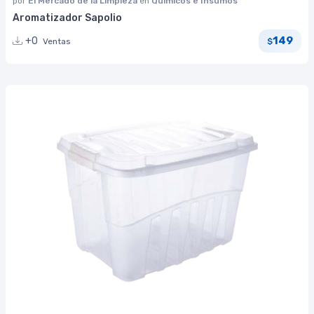
por
El Mercado de la Limpieza
en
Químicos e Insumos
Aromatizador Sapolio
149
+0
Ventas
$