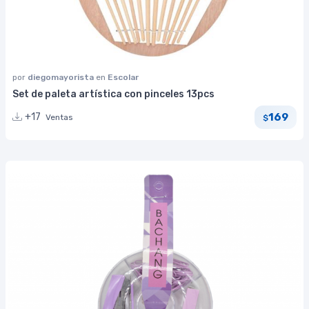
por
diegomayorista
en
Escolar
Set de paleta artística con pinceles 13pcs
169
+17
Ventas
$