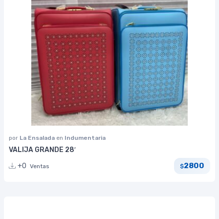
por
La Ensalada
en
Indumentaria
VALIJA GRANDE 28′
2800
+0
Ventas
$