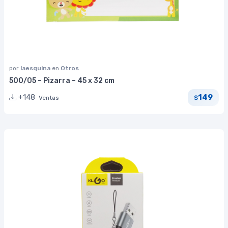
por
laesquina
en
Otros
500/05 – Pizarra – 45 x 32 cm
149
+148
Ventas
$