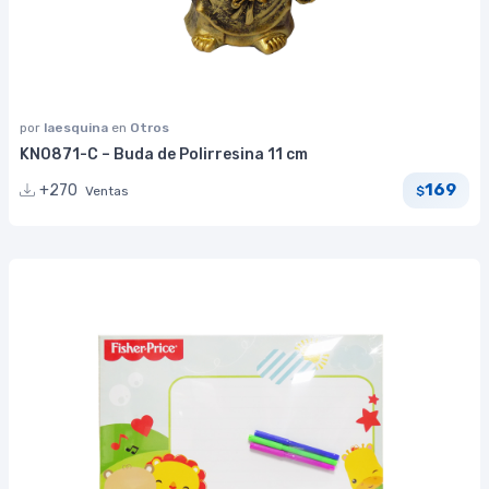
por
laesquina
en
Otros
KN0871-C – Buda de Polirresina 11 cm
169
+270
Ventas
$