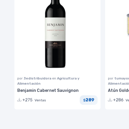
por
3edistribuidora
en
Agricultura y
por
tumayor
Alimentación
Alimentaci
Benjamin Cabernet Sauvignon
Atún Golde
289
+275
+286
Ventas
V
$