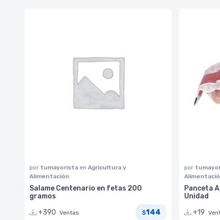
por
tumayorista
en
Agricultura y
por
tumayor
Alimentación
Alimentaci
Salame Centenario en fetas 200
Panceta A
gramos
Unidad
144
+390
+19
Ventas
Ven
$