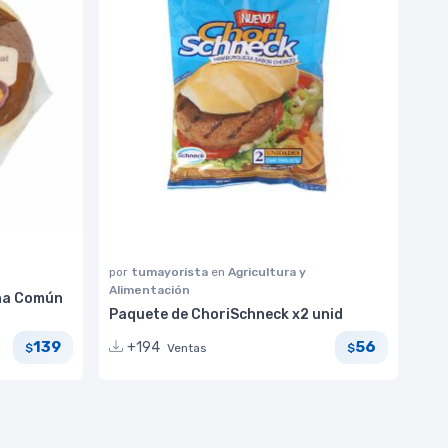
por
tumayorista
en
Agricultura y
Alimentación
ha Común
Paquete de ChoriSchneck x2 unid
139
56
+194
Ventas
$
$