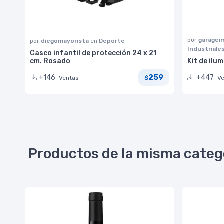
por
garage
por
diegomayorista
en
Deporte
Industriale
Casco infantil de protección 24 x 21
cm. Rosado
Kit de ilu
259
+146
+447
Ventas
V
$
Productos de la misma categ