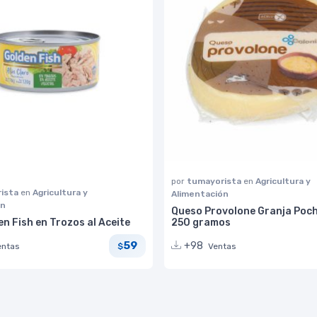
por
tumayorista
en
Agricultura y
ista
en
Agricultura y
Alimentación
ón
Queso Provolone Granja Poc
n Fish en Trozos al Aceite
250 gramos
59
+98
entas
Ventas
$