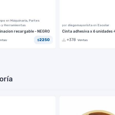
impo
en
Máquinaria, Partes
s y Herramientas
por
diegomayorista
en
Escolar
minacion recargable - NEGRO
Cinta adhesiva x 6 unidades 
2250
+378
entas
Ventas
$
oría