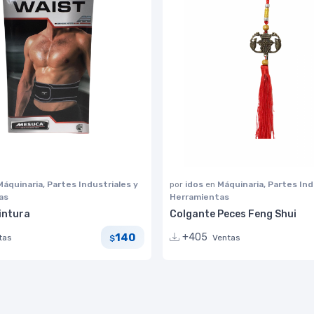
Máquinaria, Partes Industriales y
por
idos
en
Máquinaria, Partes Ind
as
Herramientas
intura
Colgante Peces Feng Shui
140
+405
tas
Ventas
$