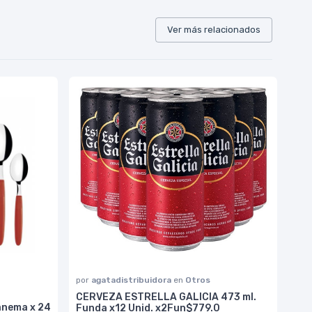
Ver más relacionados
por
agatadistribuidora
en
Otros
CERVEZA ESTRELLA GALICIA 473 ml.
anema x 24
Funda x12 Unid. x2Fun$779.0