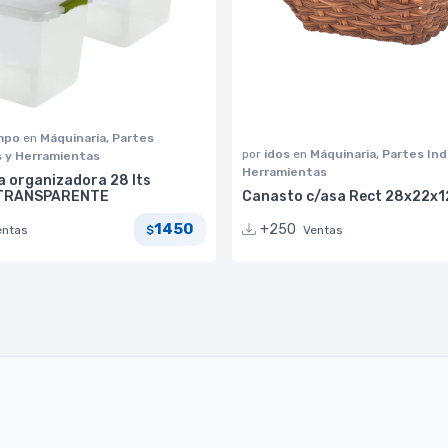
impo
en
Máquinaria, Partes
por
idos
en
Máquinaria, Partes Ind
s y Herramientas
Herramientas
a organizadora 28 lts
 TRANSPARENTE
Canasto c/asa Rect 28x22x1
1450
+250
entas
Ventas
$