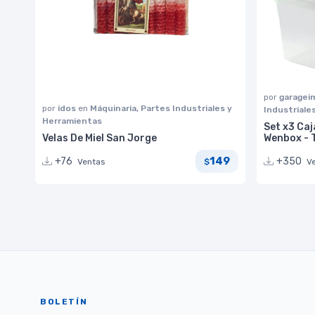
por
garage
por
idos
en
Máquinaria, Partes Industriales y
Industriale
Herramientas
Set x3 Caj
Velas De Miel San Jorge
Wenbox -
149
+76
+350
Ventas
V
$
BOLETÍN