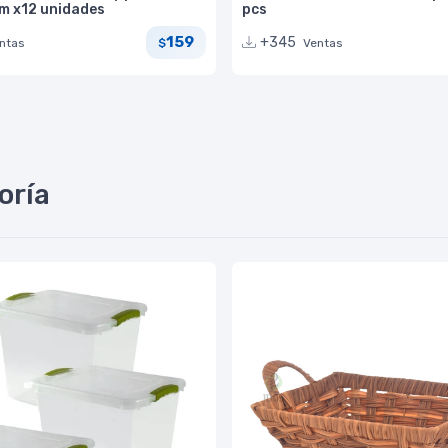
cm x12 unidades
pcs
159
+345
ntas
Ventas
$
oría