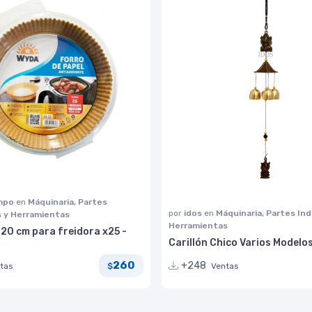
impo
en
Máquinaria, Partes
por
idos
en
Máquinaria, Partes Ind
s y Herramientas
Herramientas
20 cm para freidora x25 -
Carillón Chico Varios Modelo
260
+248
tas
Ventas
$