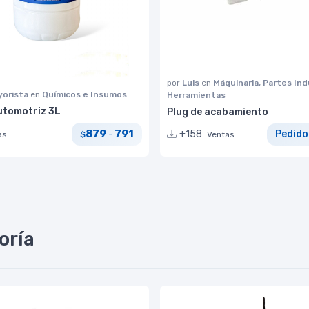
por
Luis
en
Máquinaria, Partes Ind
yorista
en
Químicos e Insumos
Herramientas
automotriz 3L
Plug de acabamiento
879
791
-
+158
Pedido
as
$
Ventas
oría