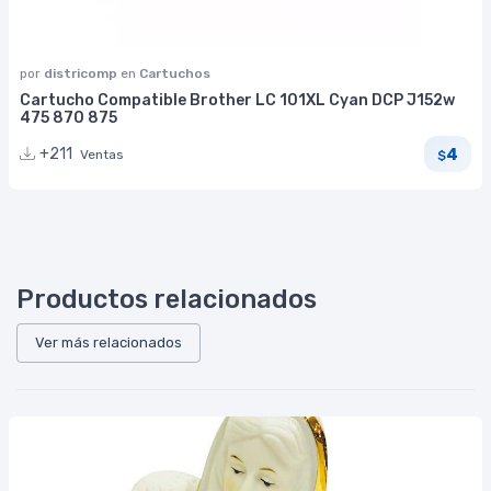
por
districomp
en
Cartuchos
Cartucho Compatible Brother LC 101XL Cyan DCP J152w
475 870 875
4
+211
Ventas
$
Productos relacionados
Ver más relacionados