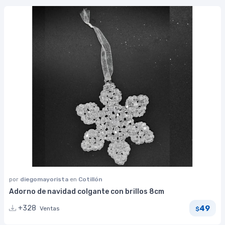
por
diegomayorista
en
Cotillón
Adorno de navidad colgante con brillos 8cm
49
+328
Ventas
$