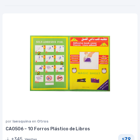
por
laesquina
en
Otros
CA0506 – 10 Forros Plástico de Libros
79
+345
Ventas
$