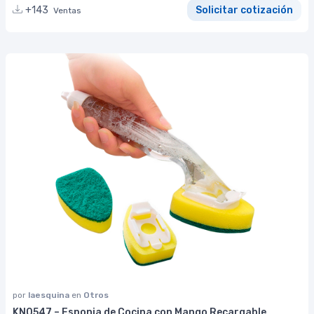
+143
Solicitar cotización
Ventas
por
laesquina
en
Otros
KN0547 – Esponja de Cocina con Mango Recargable