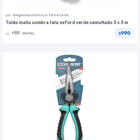
por
diegomayorista
en
Ferretería
Toldo malla sombra tela oxford verde camuflado 3 x 3 m
990
+88
Ventas
$