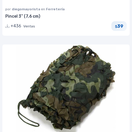
por
diegomayorista
en
Ferretería
Pincel 3” (7,6 cm)
39
+436
Ventas
$