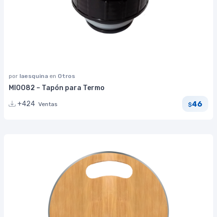
por
laesquina
en
Otros
MI0082 – Tapón para Termo
46
+424
Ventas
$