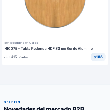
por
laesquina
en
Otros
MI0075 – Tabla Redonda MDF 30 cm Borde Aluminio
185
+413
Ventas
$
BOLETÍN
Novedades del mercado B2B