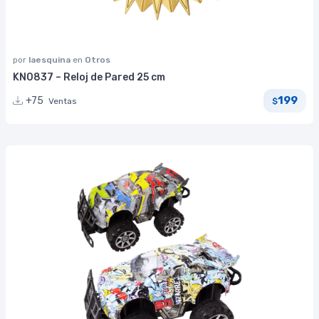
por
laesquina
en
Otros
KN0837 – Reloj de Pared 25 cm
199
+75
Ventas
$