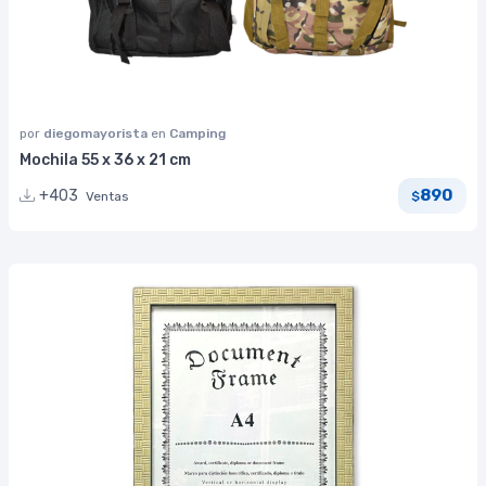
por
diegomayorista
en
Camping
Mochila 55 x 36 x 21 cm
890
+403
Ventas
$