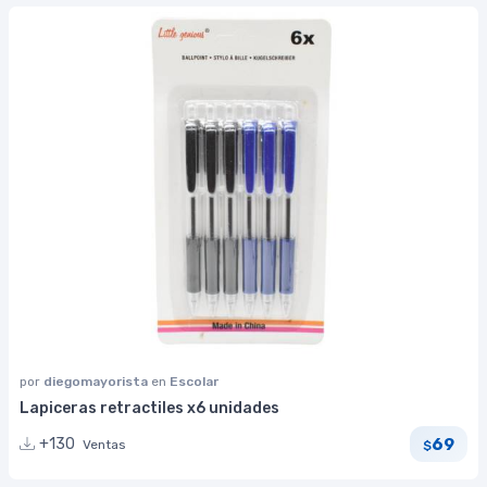
por
diegomayorista
en
Escolar
Lapiceras retractiles x6 unidades
69
+130
Ventas
$