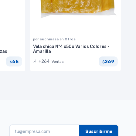
por
suchinasa
en
Otros
Vela chica N°4 x50u Varios Colores -
ezas
Amarilla
65
269
+264
Ventas
$
$