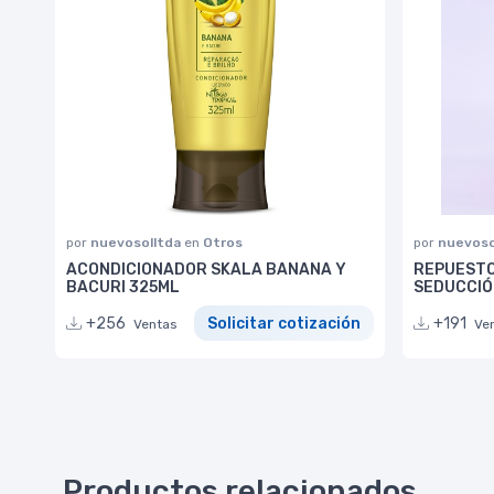
por
nuevosolltda
en
Otros
por
nuevoso
ACONDICIONADOR SKALA BANANA Y
REPUESTO
BACURI 325ML
SEDUCCIÓ
+256
Solicitar cotización
+191
Ventas
Ve
Productos relacionados