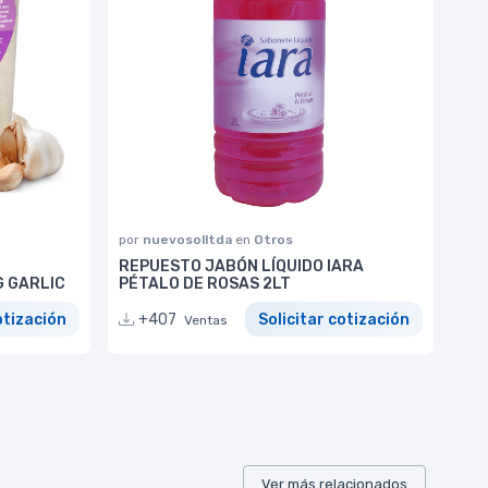
por
nuevosolltda
en
Otros
REPUESTO JABÓN LÍQUIDO IARA
G GARLIC
PÉTALO DE ROSAS 2LT
otización
+407
Solicitar cotización
Ventas
Ver más relacionados