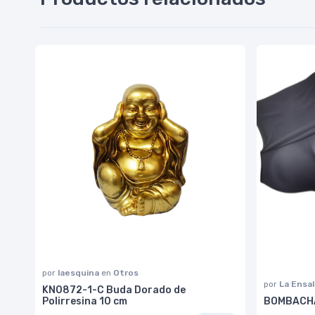
por
laesquina
en
Otros
por
La Ensa
KN0872-1-C Buda Dorado de
Polirresina 10 cm
BOMBACHA