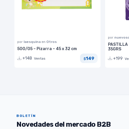
por
nuevoso
por
laesquina
en
Otros
PASTILLA
500/05 – Pizarra – 45 x 32 cm
35GRS
149
+148
+199
Ventas
$
Ve
BOLETÍN
Novedades del mercado B2B