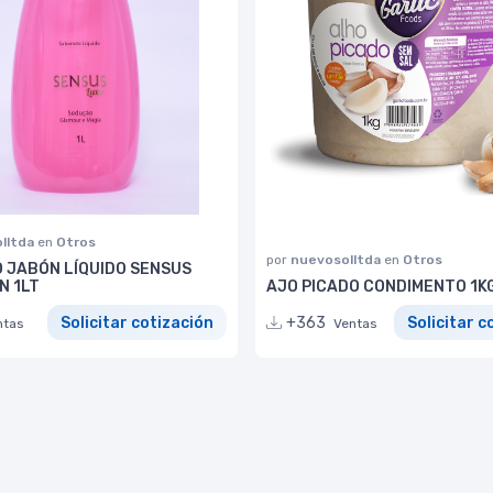
lltda
en
Otros
por
nuevosolltda
en
Otros
 JABÓN LÍQUIDO SENSUS
N 1LT
AJO PICADO CONDIMENTO 1K
Solicitar cotización
+363
Solicitar c
ntas
Ventas