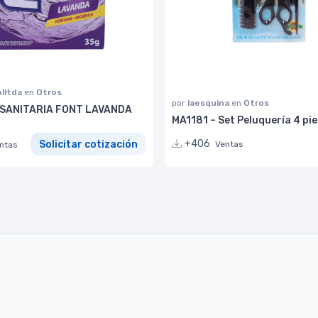
lltda
en
Otros
por
laesquina
en
Otros
 SANITARIA FONT LAVANDA
MA1181 – Set Peluquería 4 pi
+406
Solicitar cotización
Ventas
ntas