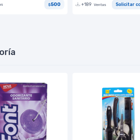
500
+189
Solicitar c
as
$
Ventas
oría