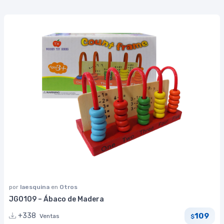
por
laesquina
en
Otros
JG0109 – Ábaco de Madera
109
+338
Ventas
$