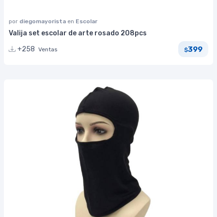
por
diegomayorista
en
Escolar
Valija set escolar de arte rosado 208pcs
399
+258
Ventas
$