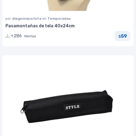
por
diegomayorista
en
Temporadas
Pasamontañas de tela 40x24cm
59
+286
Ventas
$