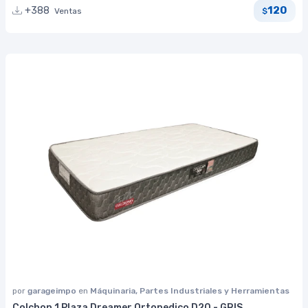
120
+388
Ventas
$
por
garageimpo
en
Máquinaria, Partes Industriales y Herramientas
Colchon 1 Plaza Dreamer Ortopedico D20 - GRIS