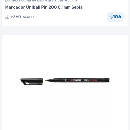
por
districomp
en
Escritura Y Corrección
Marcador Uniball Pin 200 0,1mm Sepia
106
+360
Ventas
$