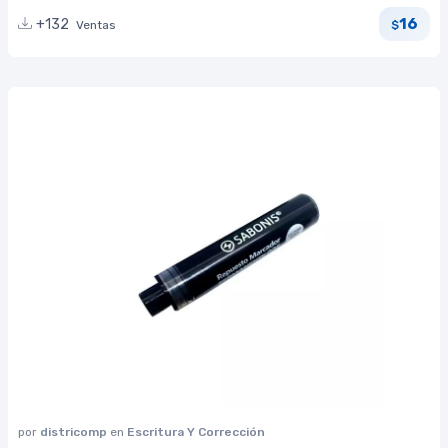
16
+132
Ventas
$
por
districomp
en
Escritura Y Corrección