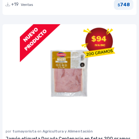
748
+19
Ventas
$
por
tumayorista
en
Agricultura y Alimentación
Jamón etiqueta Dorada Centenario en fetas 200 gramos