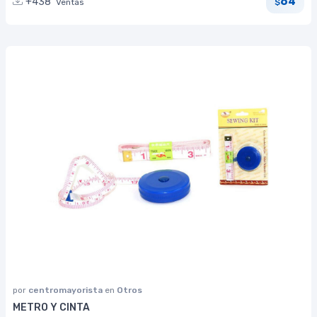
64
+438
Ventas
$
por
centromayorista
en
Otros
METRO Y CINTA