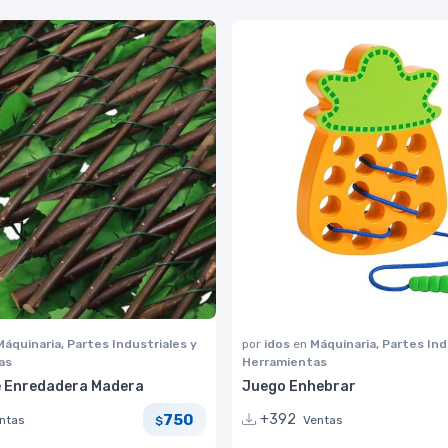
Máquinaria, Partes Industriales y
por
idos
en
Máquinaria, Partes Ind
as
Herramientas
e Enredadera Madera
Juego Enhebrar
750
+392
ntas
Ventas
$