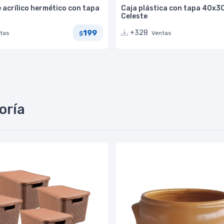
 acrílico hermético con tapa
Caja plástica con tapa 40x3
Celeste
199
+328
tas
Ventas
$
oría