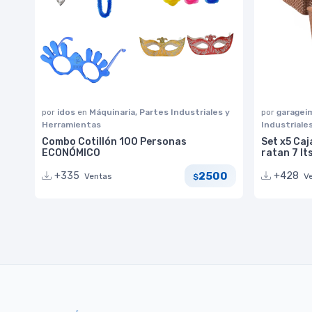
por
idos
en
Máquinaria, Partes Industriales y
por
garage
Herramientas
Industriale
Combo Cotillón 100 Personas
Set x5 Caj
ECONÓMICO
ratan 7 l
2500
+335
+428
Ventas
V
$