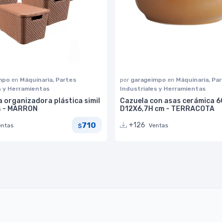
impo
en
Máquinaria, Partes
por
garageimpo
en
Máquinaria, Pa
s y Herramientas
Industriales y Herramientas
a organizadora plástica simil
Cazuela con asas cerámica 6
ts - MARRON
D12X6,7H cm - TERRACOTA
710
+126
entas
Ventas
$