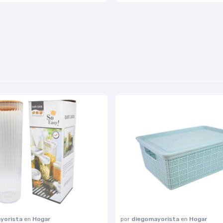
yorista
en
Hogar
por
diegomayorista
en
Hogar