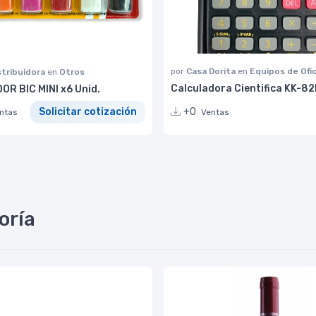
por
Casa Dorita
en
Equipos de Ofi
stribuidora
en
Otros
Calculadora Cientifica KK-8
R BIC MINI x6 Unid.
+0
Solicitar cotización
Ventas
ntas
oría