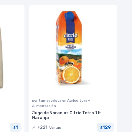
por
tumayorista
en
Agricultura y
Alimentación
Jugo de Naranjas Citric Tetra 1 lt
Naranja
1
129
+221
Ventas
$
$