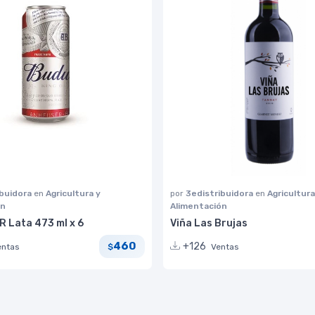
ibuidora
en
Agricultura y
por
3edistribuidora
en
Agricultura
ón
Alimentación
 Lata 473 ml x 6
Viña Las Brujas
460
+126
entas
Ventas
$