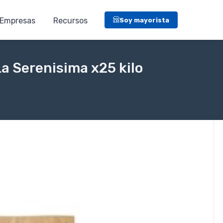
Empresas
Recursos
Soy mayorista
a Serenisima x25 kilo