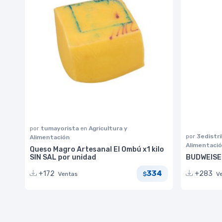
por
tumayorista
en
Agricultura y
por
3edistr
Alimentación
Alimentaci
Queso Magro Artesanal El Ombú x1 kilo
SIN SAL por unidad
BUDWEISER
334
+172
+283
Ventas
V
$