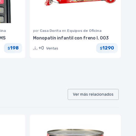
cina
por
Casa Dorita
en
Equipos de Oficina
2MS
Monopatín infantil con freno I. 003
198
1290
+0
Ventas
$
$
Ver más relacionados