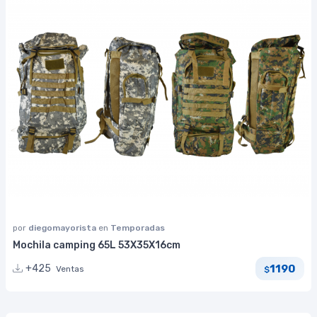
por
diegomayorista
en
Temporadas
Mochila camping 65L 53X35X16cm
1190
+425
Ventas
$