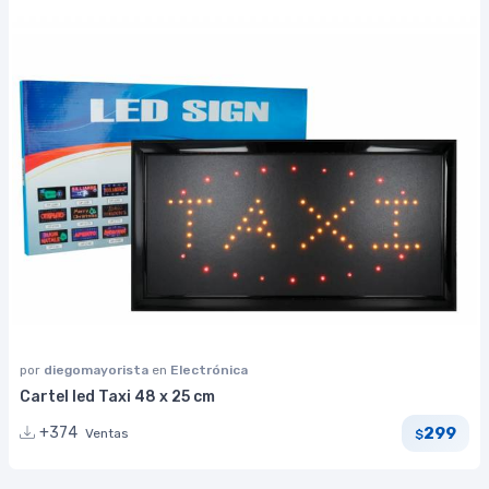
por
diegomayorista
en
Electrónica
Cartel led Taxi 48 x 25 cm
299
+374
Ventas
$